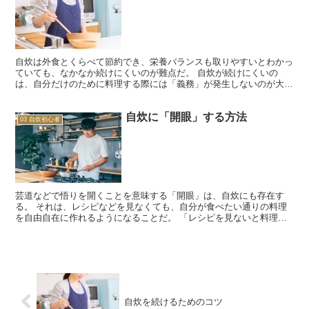
自炊は外食とくらべて節約でき、栄養バランスも取りやすいとわかっ
ていても、なかなか続けにくいのが難点だ。 自炊が続けにくいの
は、自分だけのために料理する際には「義務」が発生しないのが大き
な理由だといえる。 そこで自炊を続けるには、「楽しみ」と...
自炊に「開眼」する方法
03 自炊初心者
芸道などで悟りを開くことを意味する「開眼」は、自炊にも存在す
る。 それは、レシピなどを見なくても、自分が食べたい通りの料理
を自由自在に作れるようになることだ。 「レシピを見ないと料理が
作れない」という人は多いのではなかろうか。 もちろん、そ...
自炊を続けるためのコツ