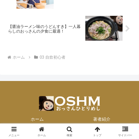
【醤油ラーメン味のうどんすき】一人暮
らしのおっさんの夕食に最適！
ホーム
03 自炊初心者
ホーム
著者紹介
© 2013-2026 おっさんひとりめし.
メニュー
ホーム
検索
トップ
サイドバー