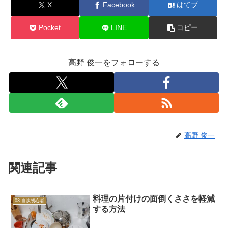
X
Facebook
はてブ
Pocket
LINE
コピー
高野 俊一をフォローする
高野 俊一
関連記事
料理の片付けの面倒くささを軽減
03 自炊初心者
する方法