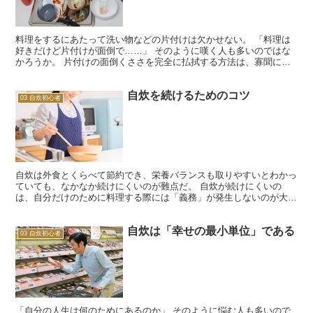
料理をするにあたって洗い物などの片付けは欠かせない。 「料理は
好きだけど片付けが面倒で……」 そのように嘆く人も多いのではな
かろうか。 片付けの面倒くささを完全に払拭する方法は、寡聞にし
て筆者 高野はまだ知らない。 しかし、軽減する方法はあ...
自炊を続けるためのコツ
03 自炊初心者
自炊は外食とくらべて節約でき、栄養バランスも取りやすいとわかっ
ていても、なかなか続けにくいのが難点だ。 自炊が続けにくいの
は、自分だけのために料理する際には「義務」が発生しないのが大き
な理由だといえる。 そこで自炊を続けるには、「楽しみ」と...
自炊は「幸せの最小単位」である
03 自炊初心者
「自分の人生は何のためにあるのか」 そのように悩む人も多いので