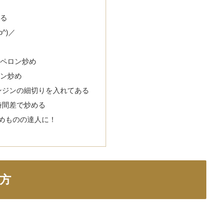
る
^)／
ペロン炒め
ン炒め
ニンジンの細切りを入れてある
を時間差で炒める
めものの達人に！
方