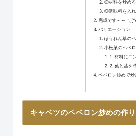
②材料を炒める
③調味料を入れ
完成です～～ ＼(^o
バリエーション
ほうれん草のペ
小松菜のペペロ
1. 材料に
2. 葉と茎
ペペロン炒めで炒
キャベツのペペロン炒めの作り