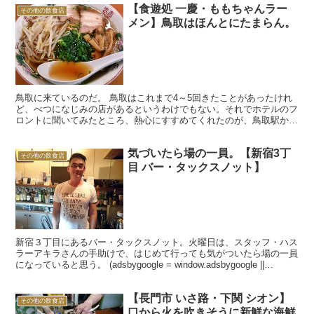
【食遊処 一慶・ももちゃんラー
その他の飲食店
メン】鳥取はほんとにたまらん。
鳥取に来ているのだ。 鳥取はこれまで4～5回きたことがあったけれ
ど、べつになじみの店があるというわけでもない。それでホテルのフ
ロントに聞いてみたところ、熱心にすすめてくれたのが、鳥取駅から
ほど近いところにある「食遊処 一慶」。 フロントの美...
気づいたら場の一員。【新宿3丁
その他の飲食店
目 バー・タックスノット】
新宿３丁目にあるバー・タックスノット。火曜日は、スタッフ・ハス
ラーアキラさんの手助けで、はじめて行っても気がついたら場の一員
になっていると思う。 (adsbygoogle = window.adsbygoogle ||
[]).push({...
【長門市 いさ路・下関 シオン】
その他の飲食店
口から火を吹きそうに新鮮な海鮮