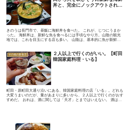
丼と、完全にノックアウトされる
韓国料理なので、行くべき。
きのうは長門市で、昼飯に海鮮丼を食べた。 これが、じつにうまか
った。 海鮮丼は、新鮮な魚を食べるには手頃なやり方。山陰の観光
地では、これを目玉にする店も多い。 山陰は、基本的に魚が新鮮だ
から、どこの海鮮丼を食べても、そうまずいことはない。で...
２人以上で行くのがいい。【町田
その他の飲食店
韓国家庭料理・いる】
町田・原町田大通り沿いにある、韓国家庭料理の店「いる」。どれも
大変うまいのだが、量があまりに多いから、２人以上で行くのがおす
すめだ。 おれは、酒に関しては「天才」とまではいえない。 酒は、
強い奴は、ほんとに強い。酒の強さは、アルコール分解酵...