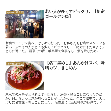
若い人が多くてビックリ。【新宿
その他の飲食店
ゴールデン街】
新宿ゴールデン街へ、はじめて行った。お客さんもお店のスタッフも
若い、ふつうの人がとても多くてビックリし、「絶対にまた来よう」
と心に誓った。 新宿での夜、岐阜屋で食事をし、酒を飲むために歌
舞伎町へむかった。思い出の抜け道をふたたび探索しようと...
【名古屋めし】あんかけスパ、味
その他の飲食店
噌カツ、きしめん
東京での用事がとりあえず一段落し、京都へ帰ることになったのだ
が、何かちょっと気が晴れることがしたかった。そこで途中で、久し
ぶりに名古屋へ寄ることにした。 名古屋には会社時代の転勤で、2年
ほど住んだことがある。僕にとっては非常に水が合う土地で...