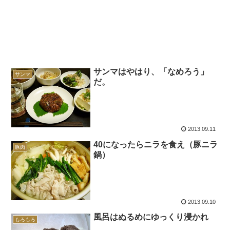
サンマはやはり、「なめろう」
サンマ
だ。
2013.09.11
40になったらニラを食え（豚ニラ
豚肉
鍋）
2013.09.10
風呂はぬるめにゆっくり浸かれ
もろもろ