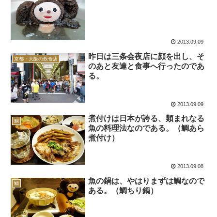
2013.09.09
昨日は三条会夜店に顔を出し、そ
京都・大阪の飲食店
のあと友達と食事へ行ったのであ
る。
2013.09.09
煮付けは日本が誇る、類まれなる
鯛
魚の料理法なのである。（鯛あら
煮付け）
2013.09.08
魚の鍋は、やはりまずは鯛なので
鯛
ある。（鯛ちり鍋）