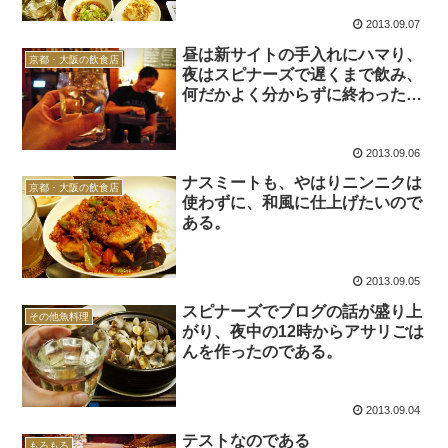
2013.09.07
昼は新サイトの手入れにハマり、
京都・大阪の飲食店
夜はスピナーズで遅くまで飲み、
何だかよく分からずに終わった一
日だったのである。
2013.09.06
ナスミートも、やはりニンニクは
京都・大阪の飲食店
使わずに、和風に仕上げたいので
ある。
2013.09.05
スピナーズでブログの話が盛り上
その他魚料理
がり、夜中の12時からアサリごは
んを作ったのである。
2013.09.04
テストなのである
もろもろ