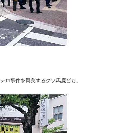
撃テロ事件を賛美するクソ馬鹿ども。