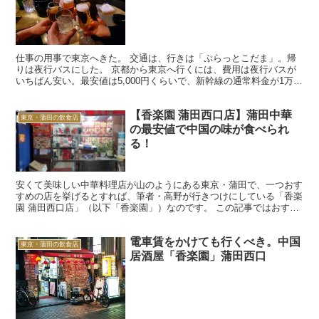
仕事の用事で東京へきた。 交通は、行きは「ぷらっとこだま」。帰
りは夜行バスにした。 京都から東京へ行くには、費用は夜行バスが
いちばん安い。最安値は5,000円くらいで、新幹線の通常料金が1万
3,000円くらいなのにくらべると、半額以下。 た...
【香楽園 蒲田西口店】蒲田中華
東京・蒲田の飲食店
の最安値で中国の味が食べられ
る！
安くて美味しい中華料理店が山のようにある東京・蒲田で、一つおす
すめの店を挙げるとすれば、筆者・高野が行きつけにしている「香楽
園 蒲田西口店」（以下「香楽園」）なのです。 この記事ではおすす
めの理由と、食べられるメニューなどを紹介します。 香...
電車賃をかけても行くべき。中国
東京・蒲田の飲食店
居酒屋「香楽園」蒲田西口