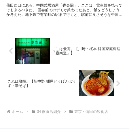
蒲田西口にある、中国式居酒屋「香楽園」。ここは、電車賃を払って
でも来るべきだ。 国会前でのデモが終わったあと、飯をどうしよう
か考えた。地下鉄で有楽町の駅まで行くと、駅前に良さそうな中国料
理屋がある。そこで何品かつまみながら、ビールを飲むのも...
ここは最高。【川崎・桜本 韓国家庭料理
「慶尚道」】
これは脱帽。【新中野 麺屋どうげんぼう
ず・辛そば】
ホーム
04 飲食店紹介
東京・蒲田の飲食店