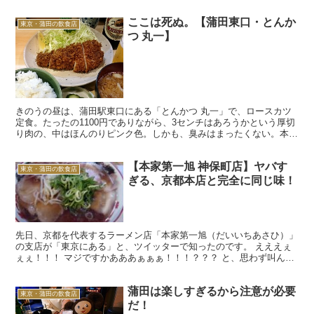
ここは死ぬ。【蒲田東口・とんか
東京・蒲田の飲食店
つ 丸一】
きのうの昼は、蒲田駅東口にある「とんかつ 丸一」で、ロースカツ
定食。たったの1100円でありながら、3センチはあろうかという厚切
り肉の、中はほんのりピンク色。しかも、臭みはまったくない。本当
に、死ねるのだ。 おれは、豚肉が好きなのである。こ...
【本家第一旭 神保町店】ヤバす
東京・蒲田の飲食店
ぎる、京都本店と完全に同じ味！
先日、京都を代表するラーメン店「本家第一旭（だいいちあさひ）」
の支店が「東京にある」と、ツイッターで知ったのです。 えええぇ
ぇぇ！！！ マジですかあああぁぁぁ！！！？？？ と、思わず叫んで
みたわけですが、京都にいた7年間で数限りなく通い、自...
蒲田は楽しすぎるから注意が必要
東京・蒲田の飲食店
だ！